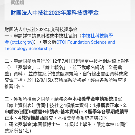
蔡函穎
財團法人中技社2023年度科技獎學金
財團法人中技社2023
年度科技獎學金
一、申請詳情請見附檔或中技社官網（
中技社科技獎學
金 (ctci.org.tw)
），英文版
CTCI Foundation Science and
Technology Scholarship
二、申請同學請自行於112年7月1日起逕至中技社網站線上報名
（）「獎學金」→
「線上報名」，並下載報名網站「全冊彙
整」資料， 並依據系所推薦甄選規範，自行輸出書面資料或繳
交電子檔，於112/8/15送交所屬系所初審，經由各系所審查後
推薦1名。
三、獲系所推薦之同學，請務必至
本校
獎學金
申請
系統
填寫
【線上資
料表】倂同中技社之4項紙本資料：
1.推薦表正本、2.
申請表(
封面申請書+申請表-基本資料)、3.歷學年各學期成績單
正本、
4.教授推薦函
繳交，本校獎學金系統連結如下
1. 研究獎學金(本國籍博士生二年級以上學生，限定本校15個推
薦系
所各1名)