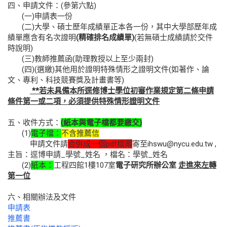
四、申請文件：(參第六點)
(一)申請表一份
(二)大學、碩士歷年成績單正本各一份，其中大學部歷年成
績單應含有名次證明
(
精確排名成績單
)
(若無碩士成績請於交件
時說明)
(三)教師推薦函(助理教授以上至少兩封)
(四)(選繳)其他用於證明特殊情形之證明文件(如著作、論
文、專利、科技競賽獎及計畫書等)
**若未具備本所逕修博士學位初審作業規定第二條申請
條件第一或二項，必須提供特殊情形證明文件
五、收件方式：
(
紙本與電子檔都要繳交
)
(1)
電子檔：
不含推薦信
申請文件請
合併成一個pdf檔案
寄至ihswu@nycu.edu.tw ,
主旨：逕博申請_學號_姓名 ，檔名：學號_姓名
(2)
紙本：
工程四館1樓107室
電子研究所辦公室
走進來左轉
第一位
六、相關辦法及文件
申請表
推薦書