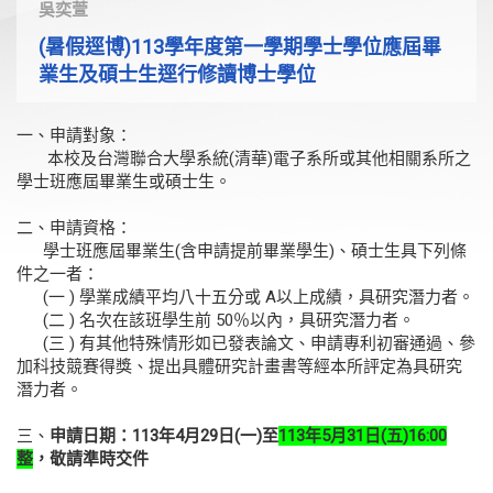
吳奕萱
(暑假逕博)113學年度第一學期學士學位應屆畢
業生及碩士生逕行修讀博士學位
一、申請對象：
本校及台灣聯合大學系統(清華)電子系所或其他相關系所之
學士班應屆畢業生或碩士生。
二、申請資格：
學士班應屆畢業生(含申請提前畢業學生)、碩士生具下列條
件之一者：
(一 ) 學業成績平均八十五分或 A以上成績，具研究潛力者。
(二 ) 名次在該班學生前 50％以內，具研究潛力者。
(三 ) 有其他特殊情形如已發表論文、申請專利初審通過、參
加科技競賽得獎、提出具體研究計畫書等經本所評定為具研究
潛力者。
三、
申請日期：113年4月29日(一)至
113年5月31日(五)16:00
整
，敬請準時交件