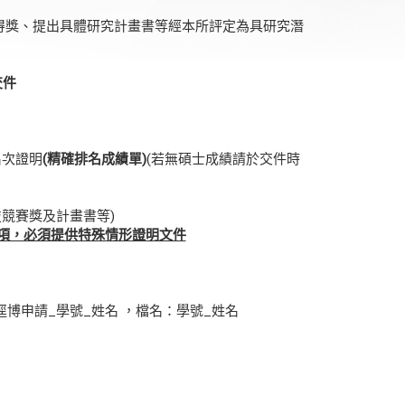
得獎、提出具體研究計畫書等經本所評定為具研究潛
交件
名次證明
(
精確排名成績單
)
(若無碩士成績請於交件時
競賽獎及計畫書等)
項，必須提供特殊情形證明文件
, 主旨：逕博申請_學號_姓名 ，檔名：學號_姓名