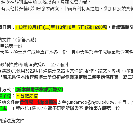
) 名次在該班學生前 50％以內，具研究潛力者。
) 有其他特殊情形如已發表論文、申請專利初審通過、參加科技競賽
請日期：
113年10月1日(二)至113年10月17日(四)16:00整
，敬請準時
請文件：(參第六點)
申請表一份
大學、碩士歷年成績單正本各一份，其中大學部歷年成績單應含有
教師推薦函(助理教授以上至少兩封)
(選繳)其他用於證明特殊情形之證明文件(如著作、論文、專利、科技
**若未具備本所逕修博士學位初審作業規定第二條申請條件第一或二
件方式：
(
紙本與電子檔都要繳交
)
電子檔
：
不含推薦信
文件請
合併成一個pdf檔案
寄至gundamoo@nycu.edu.tw 
紙本
：工程四館1樓107室
電子研究所辦公室
走進來左轉第一位
關辦法及文件