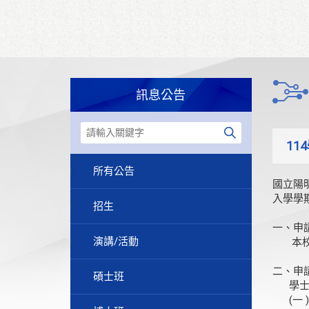
訊息公告
11
所有公告
國立陽
入學學
招生
一、申
演講/活動
本校及
二、申
碩士班
學士班
(一 