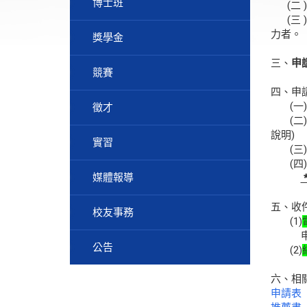
博士班
(二 
(三 
力者。
獎學金
三、
申
競賽
四、申
(一)
徵才
(二)
說明)
實習
(三)
(四)
媒體報導
五、收
校友事務
(1)
申請
公告
(2)
六、相
申請表