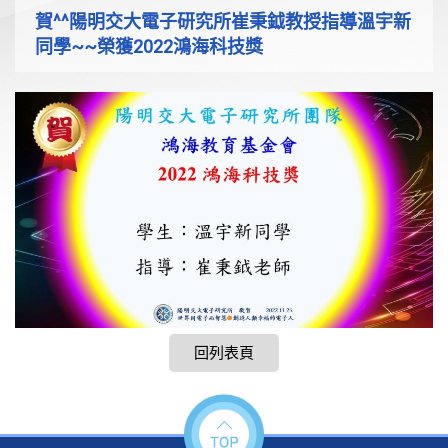
賀^^陽明交大電子研究所崔秉鉞教授指導溫宇新
同學~~榮獲2022鴻海科技獎
回列表頁