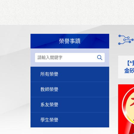
榮譽事蹟
【
金
所有榮譽
教師榮譽
系友榮譽
學生榮譽