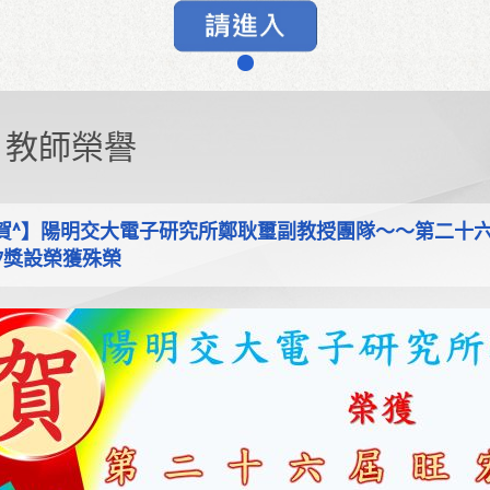
教師榮譽
^賀^】陽明交大電子研究所鄭耿璽副教授團隊～～第二十
矽獎設榮獲殊榮