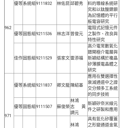
優等
系統組
9111832
林佑昆
邱碧秀
料的導線系統研
究和以鈦酸鍶鋇
為記憶體的平行
板電容研究
962
電阻式記憶元件
優等
固態組
9211536
林志洋
曾俊元
之製作、改良與
特性研究
高介電常數氧化
鐠閘極介電層與
佳作
固態組
9211529
張家文
雷添福
新穎結構於複晶
矽薄膜電晶體之
研究
應用在雙選擇性
衰減通道中之證
優等
系統組
9211837
卿文龍
陳紹基
交分頻多工系統
的同步技術
林鴻
新穎矽奈米線元
優等
固態組
9111507
蘇俊榮
志 黃
件之研製和應用
調元
971
具有氮化矽覆蓋
林鴻
之形變通道金氧