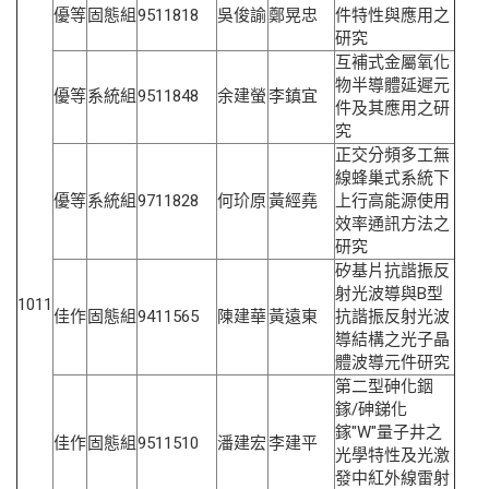
優等
固態組
9511818
吳俊諭
鄭晃忠
件特性與應用之
研究
互補式金屬氧化
物半導體延遲元
優等
系統組
9511848
余建螢
李鎮宜
件及其應用之研
究
正交分頻多工無
線蜂巢式系統下
優等
系統組
9711828
何玠原
黃經堯
上行高能源使用
效率通訊方法之
研究
矽基片抗諧振反
射光波導與B型
1011
佳作
固態組
9411565
陳建華
黃遠東
抗諧振反射光波
導結構之光子晶
體波導元件研究
第二型砷化銦
鎵/砷銻化
鎵"W"量子井之
佳作
固態組
9511510
潘建宏
李建平
光學特性及光激
發中紅外線雷射