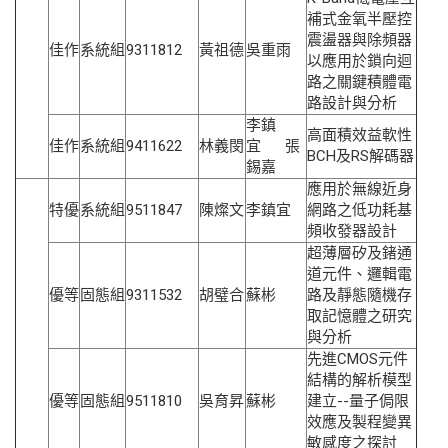
補式金氧半壓控
震盪器與除頻器
佳作
系統組
9311812
黃祖德
吳重雨
以應用於鎖向迴
路之關鍵積體電
路設計與分析
李鎮
高面積效益軟性
佳作
系統組
9411622
林義閔
宜 張
BCH及RS解碼器
錫嘉
應用於無線近身
特優
系統組
9511847
陳燦文
李鎮宜
網路之低功耗基
頻收發器設計
超薄層矽及鍺通
道元件、邏輯電
優等
固態組
9311532
胡璧合
蘇彬
路及靜態隨機存
取記憶體之研究
與分析
先進CMOS元件
結構的解析模型
優等
固態組
9511810
吳育昇
蘇彬
建立--量子侷限
效應及製程變異
敏感度之探討