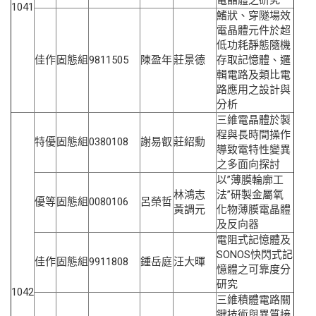
電晶體之研究
1041
鰭狀、穿隧場效
電晶體元件於超
低功耗靜態隨機
佳作
固態組
9811505
陳盈年
莊景德
存取記憶體、邏
輯電路及類比電
路應用之設計與
分析
三維電晶體於製
程與長時間操作
特優
固態組
0380108
謝易叡
莊紹勳
導致電特性變異
之多面向探討
以”薄膜輪廓工
林鴻志
法”研製金屬氧
優等
固態組
0080106
呂榮哲
黃調元
化物薄膜電晶體
及反向器
電阻式記憶體及
SONOS快閃式記
佳作
固態組
9911808
鍾岳庭
汪大暉
憶體之可靠度分
研究
1042
三維積體電路關
鍵技術與異質接