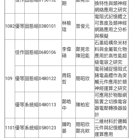
佳作
固態組
0150132
鄭晃忠
期
換特性與類神經
網絡應用之研究
電阻式記憶體之
林榆
可靠度及類神經
1082
優等
固態組
0380101
曾俊元
瑄
網路應用之分析
與模擬
石墨結構奈米材
李偉
鄭晃忠
料與金屬氧化物
佳作
固態組
0680106
碩
陳冠能
應用於高性能超
級電容之研究
電荷捕捉憶阻式
周鈺
鍺電晶體作為突
109
優等
固態組
0480122
簡昭欣
哲
觸元件應用於類
神經運算之研究
可應用於物聯網
鄭皓
裝置之切換電容
優等
系統組
0480113
陳柏宏
中
器電壓轉換器設
計
二維材料於邏輯
鍾昀
簡昭欣
1101
優等
系統組
0580123
元件與記憶體內
晏
鄭兆欸
運算應用