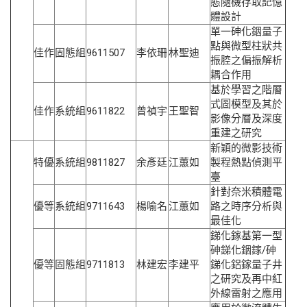
態隨機存取記憶
體設計
單一砷化銦量子
點與微型柱狀共
佳作
固態組
9611507
李依珊
林聖迪
振腔之偏振解析
耦合作用
基於學習之階層
式圖模型及其於
佳作
系統組
9611822
曾禎宇
王聖智
影像分層及深度
重建之研究
新穎的微影技術
特優
系統組
9811827
余彥廷
江蕙如
製程熱點偵測平
臺
針對奈米積體電
優等
系統組
9711643
楊喻名
江蕙如
路之時序分析與
最佳化
銻化鎵基第一型
砷銻化銦鎵/砷
優等
固態組
9711813
林建宏
李建平
銻化鋁鎵量子井
之研究及再中紅
外線雷射之應用