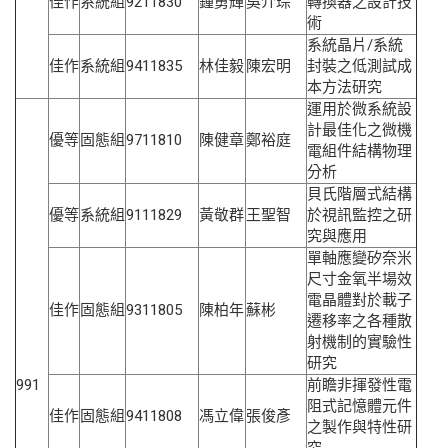
佳作
系統組
9211830
鍾勇輝
吳介琮
轉換器之設計技
術
系統晶片/系統
佳作
系統組
9411835
林佳毅
陳宏明
封裝之低測試成
本方法研究
運用於微系統設
計最佳化之微機
優等
固態組
9711810
陳健章
鄭裕庭
電組件結構物理
分析
貝氏階層式結構
優等
系統組
9111829
黃敬群
王聖智
於視訊監控之研
究與應用
單軸應變矽奈米
尺寸金氧半場效
電晶體對於載子
佳作
固態組
9311805
陳柏年
蘇彬
遷移率之各種散
射機制的實驗性
研究
991
前瞻非揮發性電
阻式記憶體元件
佳作
固態組
9411808
馮立偉
張俊彥
之製作與特性研