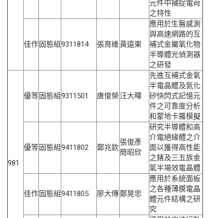
元件中捕捉電荷
之特性
應用於生醫感測
與高速網路的互
佳作
固態組
9311814
張育維
黃遠東
補式金屬氧化物
半導體光偵測器
之研發
先進互補式金氧
半電晶體及氮化
優等
固態組
9311501
唐俊榮
汪大暉
矽快閃式記憶元
件之可靠度分析
和蒙地卡羅模擬
研究半導體和高
介電絕緣體之介
張俊彥
優等
固態組
9411802
鄭兆欽
面以獲得高性能
簡昭欣
之鍺及三五族金
981
氧半場效電晶體
應用於系統面板
之各種薄膜電晶
佳作
固態組
9411805
廖大傳
鄭晃忠
體元件結構之研
究