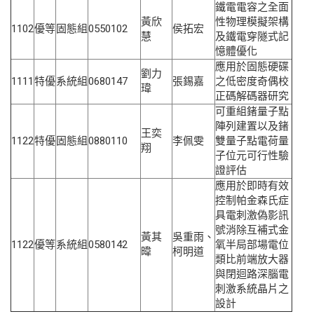
鐵電電容之全面
黃欣
性物理模擬架構
1102
優等
固態組
0550102
侯拓宏
慧
及鐵電穿隧式記
憶體優化
應用於固態硬碟
劉力
1111
特優
系統組
0680147
張錫嘉
之低密度奇偶校
瑋
正碼解碼器研究
可重組鍺量子點
陣列建置以及鍺
王奕
1122
特優
固態組
0880110
李佩雯
雙量子點電荷量
翔
子位元可行性驗
證評
估
應用於即時有效
控制帕金森氏症
具電刺激偽影訊
號消除互補式金
黃其
吳重雨、
1122
優等
系統組
0580142
氧半
局部場電位
暐
柯明道
類比前端放大器
與閉迴路深腦電
刺激系統晶片之
設計