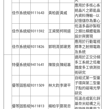
究
應用於多核心系
統晶片之節能晶
佳作
系統組
9111643
黃柏蒼
黃威
內資料傳輸--以
記憶儲存為重心
低溫多晶矽製程
佳作
系統組
9311592
王資閔
柯明道
之類比積體電路
設計與實現
應用於行動電視
佳作
系統組
9311826
郭明清
郭建男
標準之射頻電路
及系統
適用於正交分頻
多工系統之低複
特優
系統組
9411641
陳致良
陳紹基
雜度多工偵測技
術研究
自組式第一型量
子環與第二型量
優等
固態組
9311509
林大鈞
李建平
子點的磁場光學
研究
低溫合成氧化鋅
基奈米結構之元
優等
固態組
9611813
楊柏宇
鄭晃忠
件特性與應用之