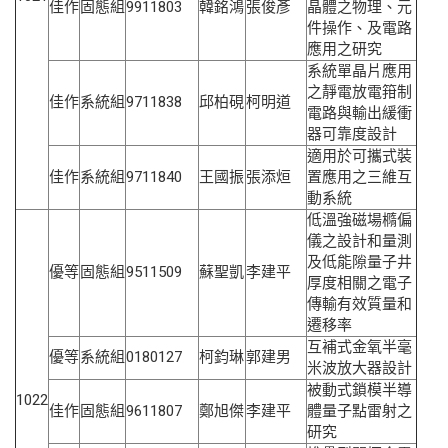
佳作
固態組
9911803
韓銘鴻
張俊彥
晶體之物理、元
件操作、及電路
應用之研究
系統單晶片應用
之靜電放電箝制
佳作
系統組
9711838
邱柏硯
柯明道
電路與輸出緩衝
器可靠度設計
適用於可攜式裝
佳作
系統組
9711840
王國振
張添烜
置應用之三維互
動系統
低溫強磁場橢偏
儀之設計和量測
及低能隙量子井
優等
固態組
9511509
蘇聖凱
李建平
厚度相關之電子
傳輸有效質量和
遷移率
互補式金氧半毫
優等
系統組
0180127
柯鈞琳
郭建男
米波放大器設計
被動式鎖模半導
1022
佳作
固態組
9611807
鄭旭傑
李建平
體量子點雷射之
研究