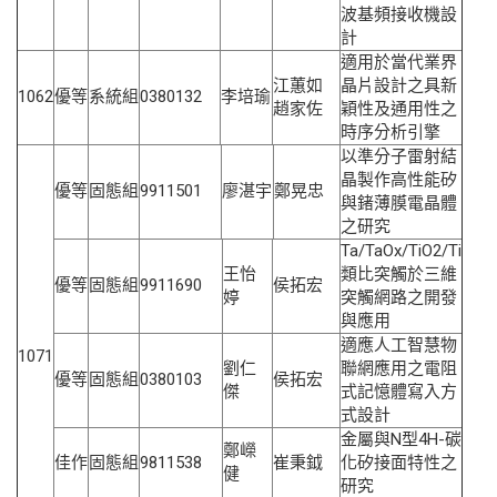
波基頻接收機設
計
適用於當代業界
江蕙如
晶片設計之具新
1062
優等
系統組
0380132
李培瑜
趙家佐
穎性及通用性之
時序分析引擎
以準分子雷射結
晶製作高性能矽
優等
固態組
9911501
廖湛宇
鄭晃忠
與鍺薄膜電晶體
之研究
Ta/TaOx/TiO2/Ti
王怡
類比突觸於三維
優等
固態組
9911690
侯拓宏
婷
突觸網路之開發
與應用
適應人工智慧物
1071
劉仁
聯網應用之電阻
優等
固態組
0380103
侯拓宏
傑
式記憶體寫入方
式設計
金屬與N型4H-碳
鄭嶸
佳作
固態組
9811538
崔秉鉞
化矽接面特性之
健
研究