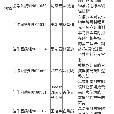
應用於微流體生
優等
系統組
9611653
劉家宏
黃俊達
物晶片之樣本製
1032
備技術
互補式金屬氧化
物半導體製程單
佳作
固態組
9711815
巫朝陽
林聖迪
光子累崩光偵測
器特性與其應用
在磷化銦基板上
的第二型砷化銦
佳作
固態組
9611534
張家豪
林聖迪
鎵/砷銻化鎵量
子井中紅外光雷
射
敏捷類比電路合
佳作
系統組
9611660
潘柏丞
陳宏明
成與佈局設計遷
移方法
高效能電阻式記
Umesh
憶體搭配場效電
佳作
固態組
0180151
Chand
曾俊元
晶體與記憶體可
吳孟煦
靠度特性提升的
研究
磊晶穿隧層穿隧
佳作
固態組
9811502
王培宇
崔秉鉞