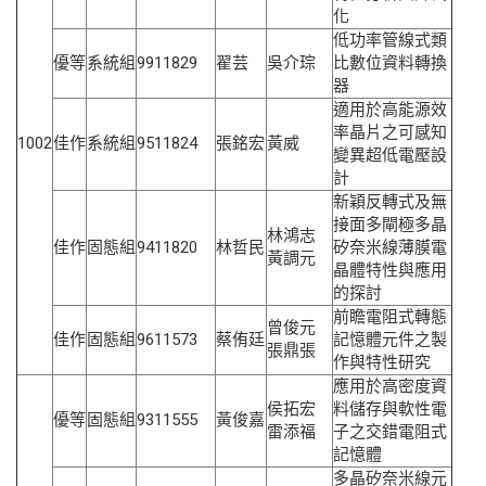
化
低功率管線式類
優等
系統組
9911829
翟芸
吳介琮
比數位資料轉換
器
適用於高能源效
率晶片之可感知
1002
佳作
系統組
9511824
張銘宏
黃威
變異超低電壓設
計
新穎反轉式及無
接面多閘極多晶
林鴻志
佳作
固態組
9411820
林哲民
矽奈米線薄膜電
黃調元
晶體特性與應用
的探討
前瞻電阻式轉態
曾俊元
佳作
固態組
9611573
蔡侑廷
記憶體元件之製
張鼎張
作與特性研究
應用於高密度資
侯拓宏
料儲存與軟性電
優等
固態組
9311555
黃俊嘉
雷添福
子之交錯電阻式
記憶體
多晶矽奈米線元