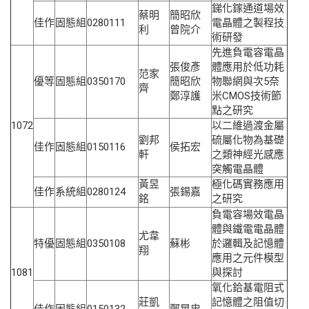
銻化鎵通道場效
蔡明
簡昭欣
佳作
固態組
0280111
電晶體之製程技
利
曾院介
術研發
先進負電容電晶
張俊彥
體應用於低功耗
范家
優等
固態組
0350170
簡昭欣
物聯網與次5奈
齊
鄭淳護
米CMOS技術節
點之研究
1072
以二維過渡金屬
劉邦
硫屬化物為基礎
佳作
固態組
0150116
侯拓宏
軒
之類神經光感應
突觸電晶體
黃昱
極化碼實務應用
佳作
系統組
0280124
張錫嘉
銘
之研究
負電容場效電晶
體與鐵電電晶體
尤韋
特優
固態組
0350108
蘇彬
於邏輯及記憶體
翔
應用之元件模型
1081
與探討
氧化鉿基電阻式
莊凱
記憶體之阻值切