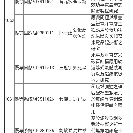
優等
固態組
9911801
曾元宏
崔秉鉞
效功率電晶體之
關鍵製程研究
應變閘極與堆疊
1052
型鐵電介電層工
張俊彥
程應用於低功耗
優等
固態組
0380111
邱于建
鄭淳護
記憶體與次10奈
米電晶體技術之
研究
水平及垂直奈米
碳管結構應用於
優等
固態組
9911513
王冠宇
鄭晃忠
游離式氣體感測
器以及超級電容
器之研究
稀疏增強通道誤
匹配模型族及其
1061
優等
系統組
9511826
張傑堯
馮智豪
於無線異質網路
中穩健傳輸之應
用
基於濾波器組多
載波技術之新世
優等
系統組
0280136
劉峻溢
周世傑
代無線通訊毫米