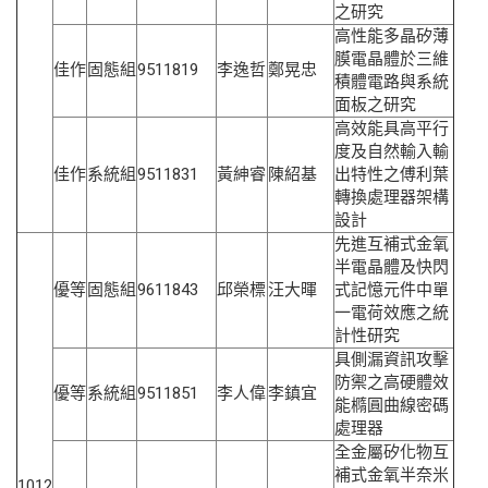
之研究
高性能多晶矽薄
膜電晶體於三維
佳作
固態組
9511819
李逸哲
鄭晃忠
積體電路與系統
面板之研究
高效能具高平行
度及自然輸入輸
佳作
系統組
9511831
黃紳睿
陳紹基
出特性之傅利葉
轉換處理器架構
設計
先進互補式金氧
半電晶體及快閃
優等
固態組
9611843
邱榮標
汪大暉
式記憶元件中單
一電荷效應之統
計性研究
具側漏資訊攻擊
防禦之高硬體效
優等
系統組
9511851
李人偉
李鎮宜
能橢圓曲線密碼
處理器
全金屬矽化物互
補式金氧半奈米
1012