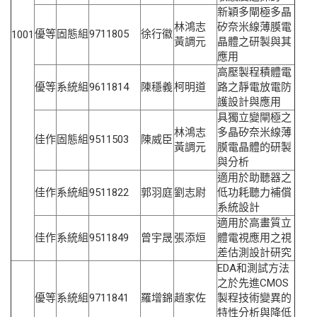
新穎多閘極多晶
林鴻志
矽奈米線薄膜電
優等
固態組
9711805
徐行徽
1001
黃調元
晶體之研製與其
應用
高壓製程積體電
優等
系統組
9611814
陳穩義
柯明道
路之靜電放電防
護設計與應用
具獨立變閘極之
林鴻志
多晶矽奈米線薄
佳作
固態組
9511503
陳威臣
黃調元
膜電晶體的研製
與分析
適用於助聽器之
佳作
系統組
9511822
郭羽庭
劉志尉
低功耗聽力補償
系統設計
適用於高畫質立
佳作
系統組
9511849
曾宇晟
張添烜
體電視應用之視
差估測設計研究
EDA和測試方法
之於先進CMOS
優等
系統組
9711841
羅增錦
趙家佐
製程技術變異的
特性分析與降低