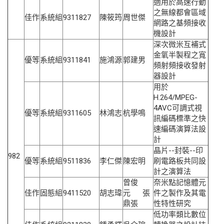
適用於高速行動
之無線都會區域
佳作
系統組
9311827
陳筱筠
周世傑
網路之基頻接收
機設計
深次微米互補式
金氧半製程之寬
優等
系統組
9311841
施鴻源
郭建男
頻射頻接收發射
器設計
用於
H.264/MPEG-
4AVC可調式視
優等
系統組
9311605
林鴻志
杭學鳴
訊編碼標準之快
速編碼演算法設
計
晶片--封裝--印
982
優等
系統組
9511836
李仁傑
陳宏明
刷電路板共同設
計之演算法
曾俊
奈米點記憶體元
佳作
固態組
9411520
胡志瑋
元 張
件之製作及其電
鼎張
性特性研究
低功率類比數位