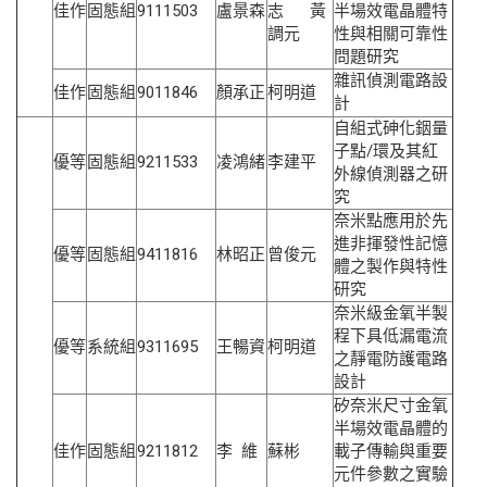
佳作
固態組
9111503
盧景森
志 黃
半場效電晶體特
調元
性與相關可靠性
問題研究
雜訊偵測電路設
佳作
固態組
9011846
顏承正
柯明道
計
自組式砷化銦量
子點/環及其紅
優等
固態組
9211533
凌鴻緒
李建平
外線偵測器之研
究
奈米點應用於先
進非揮發性記憶
優等
固態組
9411816
林昭正
曾俊元
體之製作與特性
研究
奈米級金氧半製
程下具低漏電流
優等
系統組
9311695
王暢資
柯明道
之靜電防護電路
設計
矽奈米尺寸金氧
半場效電晶體的
佳作
固態組
9211812
李 維
蘇彬
載子傳輸與重要
元件參數之實驗