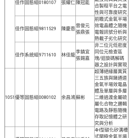
佳作
固態組
0180107
張耀仁
陳冠能
合製程平台之電
性與可靠度研究
前瞻式金氧半場
曾俊元
效電晶體之隨機
佳作
固態組
9811529
陳慶恩
張鼎張
電報訊號分析與
熱載子劣化研究
非二位元低密度
李鎮宜
同位元檢查區
佳作
系統組
9711610
林佳龍
張錫嘉
塊/迴旋碼解碼
器之設計與實現
超薄絕緣層異質
三五族與鍺通道
金氧半場效電晶
體及單層與多層
1051
優等
固態組
0080102
余昌鴻
蘇彬
二維過渡金屬硫
屬化合物之邏輯
電路及靜態隨機
存取記憶體之研
究與分析
4H型碳化矽溝槽
式閘極金氧半場