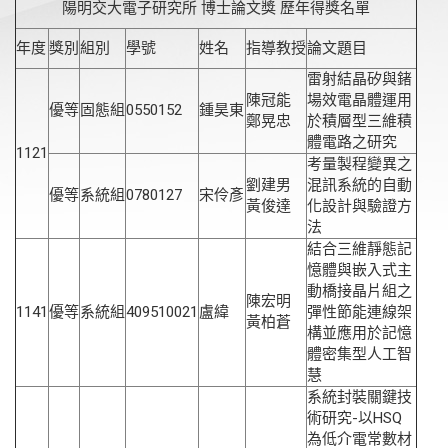
陽明交大電子研究所 博士論文獎 歷年得獎名單
年度
獎別
組別
學號
姓名
指導教授
論文題目
雷射結晶矽與鍺
陳冠能
場效電晶體運用
優等
固態組
0550152
鍾昊東
鄭晃忠
於積層型三維積
體電路之研究
1121
考量製程變異之
劉建男
混訊系統的自動
優等
系統組
0780127
宋伶彥
黃俊達
化設計與驗證方
法
結合三維靜態記
憶體與嵌入式主
動橋接晶片組之
陳宏明
1141
優等
系統組
409510021
盧緯
彈性節能連線架
黃柏蒼
構並應用於記憶
體密集型人工智
慧
系統封裝關鍵技
術研究-以HSQ
為低介電常數材