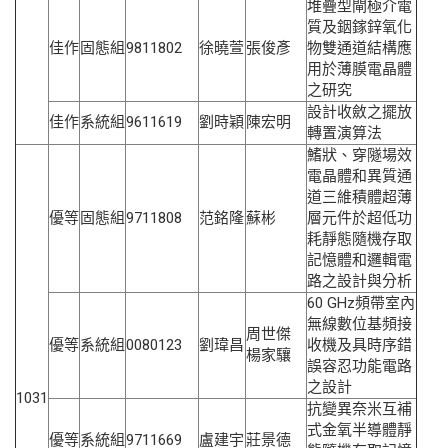
堆疊型閘極介電
質及銦鎵鋅氧化
佳作
固態組
9811802
徐曉萱
張俊彥
物雙通道結構應
用於薄膜電晶體
之研究
設計收斂之擺放
佳作
系統組
9611619
劉時穎
陳宏明
轉置演算法
鰭狀、穿隧場效
電晶體和異質通
道三維積體超薄
優等
固態組
9711808
范銘隆
蘇彬
層元件於超低功
耗靜態隨機存取
記憶體和邏輯電
路之設計與分析
60 GHz頻帶室內
無線數位基頻接
周世傑
優等
系統組
0080123
劉瑋昌
收機及具時序錯
楊家驤
誤容忍功能電路
之設計
1031
抗變異奈米互補
式金氧半導體靜
優等
系統組
9711669
盧建宇
莊景德