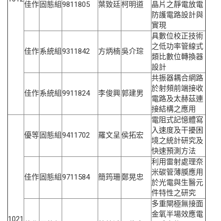
佳作
固態組
9811805
葉致廷
柯明道
晶片之靜電放電
防護電路設計與
實現
具數位校正技術
之低功率管線式
佳作
系統組
9311842
方炳楠
吳介琮
類比數位轉換器
設計
共振器耦合網路
於射頻前端接收
佳作
系統組
9911824
李俊興
郭建男
電路及太赫茲連
接結構之應用
電阻式記憶體寫
入速度及干擾困
優等
固態組
9411702
羅文呈
侯拓宏
境之統計研究及
快速預測方法
利用雷射處理奈
米碳管薄膜應用
佳作
固態組
9711584
簡筠珊
鄭晃忠
於光電與生醫元
件特性之研究
多重閘極無接面
金氧半場效應電
1021