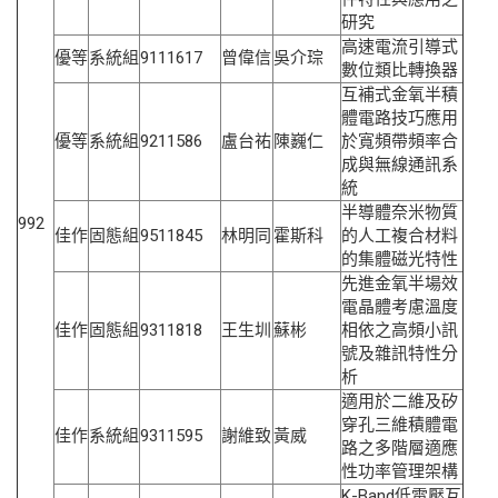
研究
高速電流引導式
優等
系統組
9111617
曾偉信
吳介琮
數位類比轉換器
互補式金氧半積
體電路技巧應用
優等
系統組
9211586
盧台祐
陳巍仁
於寬頻帶頻率合
成與無線通訊系
統
半導體奈米物質
992
佳作
固態組
9511845
林明同
霍斯科
的人工複合材料
的集體磁光特性
先進金氧半場效
電晶體考慮溫度
佳作
固態組
9311818
王生圳
蘇彬
相依之高頻小訊
號及雜訊特性分
析
適用於二維及矽
穿孔三維積體電
佳作
系統組
9311595
謝維致
黃威
路之多階層適應
性功率管理架構
K-Band低電壓互