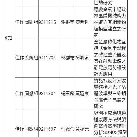
性的研究
應變金氧半場效
電晶體機械應力
佳作
固態組
9311815
謝振宇
陳明哲
萃取與其相關物
理模型建立之研
究
972
全金屬矽化物互
補式金氧半製程
之矽控整流器及
佳作
系統組
9411709
林群祐
柯明道
其在射頻電路之
靜電放電防護設
計與應用
抗諧振反射光波
導結構之光子晶
佳作
固態組
9311804
楊玉麟
黃遠東
體波導與三維銅
金屬光子晶體之
研究
以閘極感應與通
道感應方法與脈
衝電流電壓技術
佳作
固態組
9211697
杜姵瑩
黃調元
分析SONOS類型