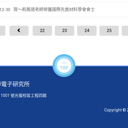
賀～荊鳳德老師榮獲國際先進材料學會會士
12-30
22
23
24
25
學電子研究所
 1001 號光復校區工程四館
Copyright