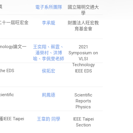
獎
電子系所團隊
國立陽明交通大
學
第二十一屆旺宏金
李承龍
財團法人旺宏教
育基金會
nology論文一
王奕翔、蔡霆、
2021
潘榮村、洪博
Symposium on
喻、李佩雯老師
VLSI
Technology
e EDS
侯拓宏
IEEE EDS
tific
荊鳳德
Scientific
Reports
Physics
E Taipei
王韋鈞 同學
IEEE Taipei
Section