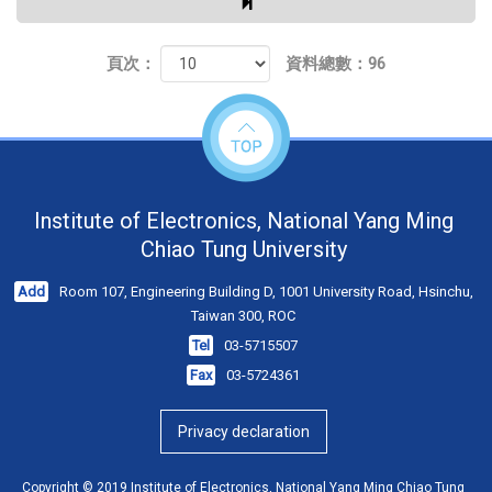
頁次：
資料總數：96
Institute of Electronics, National Yang Ming
Chiao Tung University
Add
Room 107, Engineering Building D, 1001 University Road, Hsinchu,
Taiwan 300, ROC
Tel
03-5715507
Fax
03-5724361
Privacy declaration
Copyright © 2019 Institute of Electronics, National Yang Ming Chiao Tung