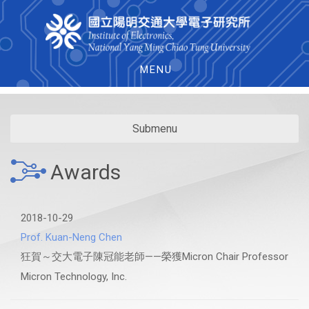
MENU
Submenu
Awards
2018-10-29
Prof. Kuan-Neng Chen
狂賀～交大電子陳冠能老師——榮獲Micron Chair Professor
Micron Technology, Inc.