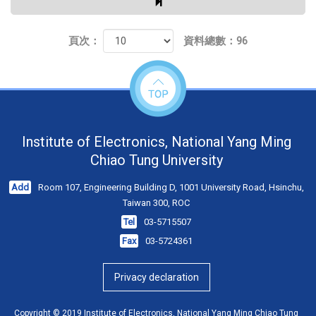
頁次：
資料總數：96
Institute of Electronics, National Yang Ming
Chiao Tung University
Add
Room 107, Engineering Building D, 1001 University Road, Hsinchu,
Taiwan 300, ROC
Tel
03-5715507
Fax
03-5724361
Privacy declaration
Copyright © 2019 Institute of Electronics, National Yang Ming Chiao Tung