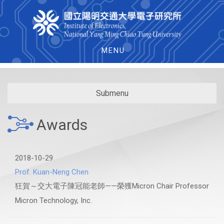
MENU
Submenu
Awards
2018-10-29
Prof. Kuan-Neng Chen
狂賀～交大電子陳冠能老師——榮獲Micron Chair Professor
Micron Technology, Inc.