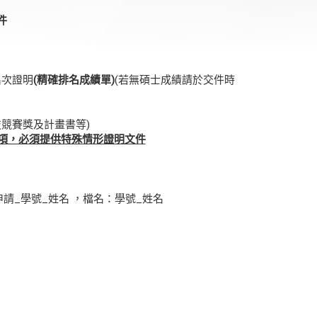
件
名次證明
(
精確排名成績單
)
(若無碩士成績請於交件時
競賽獎及計畫書等)
項，必須提供特殊情形證明文件
旨：逕博申請_學號_姓名 ，檔名：學號_姓名