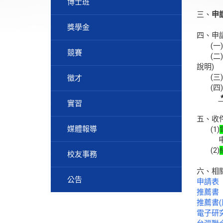
博士班
三、
申請
獎學金
四、申
(一)
競賽
(二)
說明)
(三)
徵才
(四)
實習
五、收
媒體報導
(1)
申請
(2)
校友事務
六、相
公告
申請表
推薦書
推薦書(
電子研