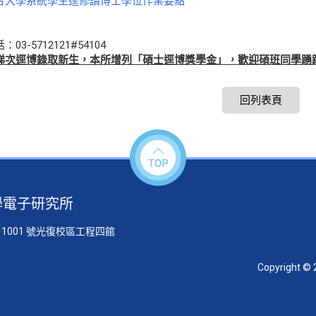
合大學系統學生逕修讀博士學位作業要點
03-5712121#54104
梯次逕博錄取新生，本所增列「碩士逕博獎學金」，歡迎碩班同學踴
回列表頁
學電子研究所
 1001 號光復校區工程四館
Copyright