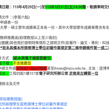
日期：113年4月29日(一)至
113年5月31日(五)16:00整
，敬請準時交
請文件：(參第六點)
申請表一份
大學、碩士歷年成績單正本各一份，其中大學部歷年成績單應含有
教師推薦函(助理教授以上至少兩封)
(選繳)其他用於證明特殊情形之證明文件(如著作、論文、專利、科技
**若未具備本所逕修博士學位初審作業規定第二條申請條件第一或二
件方式：
(
紙本與電子檔都要繳交
)
電子檔：
不含推薦信
文件請
合併成一個pdf檔案
寄至ihswu@nycu.edu.tw , 主
紙本：
工程四館1樓107室
電子研究所辦公室
走進來左轉第一位
關辦法及文件
原指導教授版)
究所辦理學生逕修讀博士學位初審作業規定