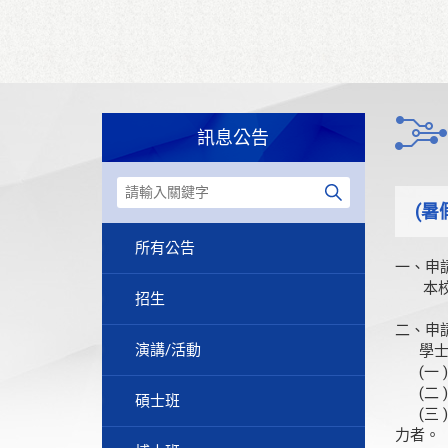
訊息公告
(暑
所有公告
一、申
本校及
招生
二、申
演講/活動
學士班
(一 
(二 
碩士班
(三 
力者。