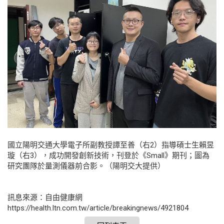
國立陽明交通大學電子所副教授譚至善（右2）指導碩士生賴昱
璇（右3），成功開發創新技術，刊登於《Small》期刊；圖為
研究團隊於量測儀器前合影。（陽明交大提供）
訊息來源：自由健康網
https://health.ltn.com.tw/article/breakingnews/4921804