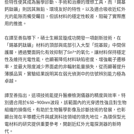
些特性使其成為醫學診斷、手術和治療的理想工具，而「錫基
鈣鈦礦」則因其無鉛、環境友好的特性，以及適合吸收近紅外
光的能隙而備受矚目，但該材料的穩定性較差，阻礙了實際應
用的推進。
在譚至善指導下，碩士生賴昱璇成功開發一項創新技術，在
「錫基鈣鈦礦」材料的頂部與底部引入大型「烷基銨」中間保
護層，通過雙面鈍化有效抑制了Sn²⁺的氧化，讓材料保持穩定
性及維持光電性能，也顯著降低材料缺陷密度、增強載子遷移
率，並最大限度減少界面處的非輻射能量損失，從而顯著提升
薄膜品質，實驗結果說明其在弱光偵測中的信號辨別能力極為
卓越。
譚至善指出，這項技術能提升醫療檢測儀器的精度與效率，特
別適合用於650–900nm波段，該範圍內的光穿透性強且對生物
組織的損傷低，有助於生物醫學影像及診斷技術的發展，也彰
顯台灣在半導體元件與感測科技領域的領先地位，為環保型光
電材料的研究提供重要參考，開創近紅外光電探測器的新時
代。