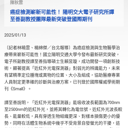
陳秋雲
癌症檢測嶄新可能性！ 陽明交大電子研究所譚
至善副教授團隊最新突破登國際期刊
2025/01/13
〔記者林曉雲、楊綿傑／台北報導〕為癌症檢測與生物醫學治
療帶來嶄新可能性！國立陽明交通大學今發布最新研究突破，
電子所副教授譚至善指導碩士生賴昱璇，成功開發一項創新技
術，顯著提高「近紅外光電探測器」對弱光的辨識能力，未來
有望精準定位腫塊或異物的位置、大小及組成，協助醫療專業
人員制定更準確的診斷與治療方案，已刊登於國際權威學術期
刊《Small》。
譚至善說明，「近紅外光電探測器」能吸收波長範圍為700nm
至2500nm的近紅外光，並將其轉化為電信號，近紅外光波長較
長、能量較低，具有穿透生物組織更深、對樣本損傷更小的優
勢，同時在活體生物系統中幾乎不受背景自發螢光的干擾，這