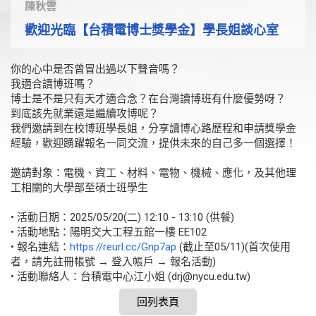
陳秋雲
歡迎光臨【台積電博士獎學金】學長姐談心室
你的心中是否曾冒出過以下聲音嗎？
我適合讀博班嗎？
博士是不是只有天才適合念？在台灣讀博班有什麼優勢呀？
到底該先就業還是繼續攻博呢？
我們邀請到在校博班學長姐，分享讀博心路歷程和申請獎學金
經驗，歡迎踴躍報名一同交流，提供未來的自己多一個選擇！
邀請對象：電機、資工、材料、電物、機械、應化，及其他理
工相關的大學部至碩士班學生
• 活動日期：2025/05/20(二) 12:10 - 13:10 (供餐)
• 活動地點：陽明交大工程五館一樓 EE102
• 報名連結：
https://reurl.cc/Gnp7ap
(截止至05/11)(首次使用
者，請先註冊帳號 → 登入帳戶 → 報名活動)
• 活動聯絡人：台積電中心江小姐 (drj@nycu.edu.tw)
回列表頁