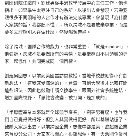
到國研院任職前，劉建男從事過教學發展中心主任工作，他也
指出，如果學生太專注自己的系所，以後出去會發現，若需要
跟很多不同領域的人合作才有辦法完成專案，會發現「為什麼
大家講的話，我都聽不懂」。所以跨域不是要放棄專業，而是
要多去理解別人在做什麼，然後觸類旁通。
除了跨域，團隊合作的能力，也非常重要，「就是mindset」，
他強調，跨域不是要做所有的事情，是要能夠跟不同領域的專
家一起協作，共同完成同一個目標。
劉建男回想，以前到美國當訪問教授，當地學校鼓勵從小有創
新想法，「這我感受滿深的」，台灣一直到大學後才比較打開
這些想法，因此也鼓勵申請交換學生，跟國外社會系統連結，
增加國際視野，「思維會改變、被打開，是加成的」。
「半導體產業本來就是全球競爭產業」，劉建男有感，也許我
們自己覺得做得好，但別人其實做得更好，所以基礎站穩了，
鼓勵大家走出去。以前跨國企業，想像中都是美、歐超級企業
來台設分公司，大家就很開心，很難想像，有一天跨國企業可