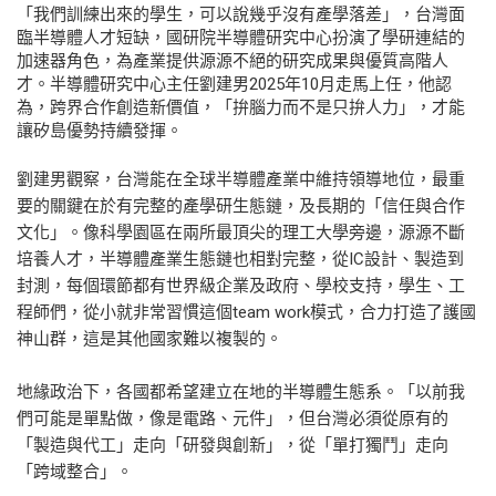
「我們訓練出來的學生，可以說幾乎沒有產學落差」，台灣面
臨半導體人才短缺，國研院半導體研究中心扮演了學研連結的
加速器角色，為產業提供源源不絕的研究成果與優質高階人
才。半導體研究中心主任劉建男2025年10月走馬上任，他認
為，跨界合作創造新價值，「拚腦力而不是只拚人力」，才能
讓矽島優勢持續發揮。
劉建男觀察，台灣能在全球半導體產業中維持領導地位，最重
要的關鍵在於有完整的產學研生態鏈，及長期的「信任與合作
文化」。像科學園區在兩所最頂尖的理工大學旁邊，源源不斷
培養人才，半導體產業生態鏈也相對完整，從IC設計、製造到
封測，每個環節都有世界級企業及政府、學校支持，學生、工
程師們，從小就非常習慣這個team work模式，合力打造了護國
神山群，這是其他國家難以複製的。
地緣政治下，各國都希望建立在地的半導體生態系。「以前我
們可能是單點做，像是電路、元件」，但台灣必須從原有的
「製造與代工」走向「研發與創新」，從「單打獨鬥」走向
「跨域整合」。