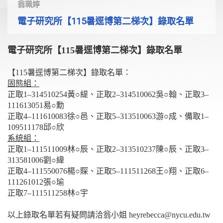
翁珮婷
電子研究所【115暑逕博第二梯次】錄取名單
電子研究所【115暑逕博第二梯次】錄取名單
【115暑逕博第二梯次】錄取名單：
固態組：
正取1–314510254黃○緹、正取2–314510062吳○翰、正取3–
111613051易○勳
正取4–111610083徐○邑、正取5–313510063游○成、備取1–
109511178邱○欣
系統組：
正取1–111511009林○辰、正取2–313510237陳○辰、正取3–
313581006劉○緯
正取4–111550076楊○賝、正取5–111511268王○翔、正取6–
111261012張○瑜
正取7–111511258林○宇
以上錄取名單若有疑問請洽翁小姐 heyrebecca@nycu.edu.tw