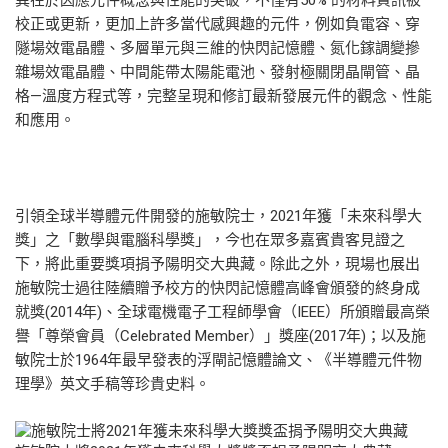
異在於因應元件概念與性能的突破，不僅有50% 的材料資訊被
校正或更新，更加上許多當代感興趣的元件，例如負電容、穿
隧場效電晶體、多層單元與三維的快閃記憶體、氮化鎵調變摻
雜場效電晶體、中間能帶太陽能電池、發射極關閉晶閘管、晶
格—溫度方程式等，完整呈現和修訂最新發展元件的觀念、性能
和應用。
引領全球半導體元件開發的施敏院士，2021年獲「未來科學大
獎」之「數學與電腦科學獎」，今也在眾多嘉賓貴客見證之
下，將此重要獎項捐予陽明交大典藏。除此之外，現場也展出
施敏院士過往陸續贈予校方的快閃記憶體高峰會頒發的終身成
就獎(2014年)、全球電機電子工程師學會（IEEE）所頒贈最高榮
譽「尊榮會員（Celebrated Member）」獎座(2017年)；以及施
敏院士於1964年最早發表的浮閘記憶體論文、《半導體元件物
理學》英文手稿等珍貴史料。