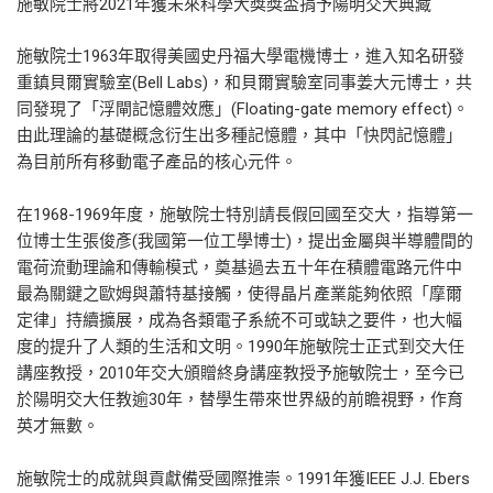
施敏院士將2021年獲未來科學大獎獎盃捐予陽明交大典藏
施敏院士1963年取得美國史丹福大學電機博士，進入知名研發
重鎮貝爾實驗室(Bell Labs)，和貝爾實驗室同事姜大元博士，共
同發現了「浮閘記憶體效應」(Floating-gate memory effect)。
由此理論的基礎概念衍生出多種記憶體，其中「快閃記憶體」
為目前所有移動電子產品的核心元件。
在1968-1969年度，施敏院士特別請長假回國至交大，指導第一
位博士生張俊彥(我國第一位工學博士)，提出金屬與半導體間的
電荷流動理論和傳輸模式，奠基過去五十年在積體電路元件中
最為關鍵之歐姆與蕭特基接觸，使得晶片產業能夠依照「摩爾
定律」持續擴展，成為各類電子系統不可或缺之要件，也大幅
度的提升了人類的生活和文明。1990年施敏院士正式到交大任
講座教授，2010年交大頒贈終身講座教授予施敏院士，至今已
於陽明交大任教逾30年，替學生帶來世界級的前瞻視野，作育
英才無數。
施敏院士的成就與貢獻備受國際推崇。1991年獲IEEE J.J. Ebers