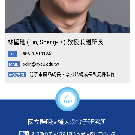
林聖廸 (Lin, Sheng-Di) 教授兼副所長
+886-3-5131240
TEL
sdlin@nycu.edu.tw
MAIL
分子束磊晶成長、奈米結構成長與元件製作
研究方向
國立陽明交通大學電子研究所
地址
300 新竹市大學路 1001 號光復校區工程四館