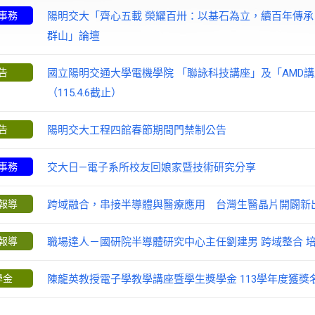
事務
陽明交大「齊心五載 榮耀百卅：以基石為立，續百年傳承
群山」論壇
告
國立陽明交通大學電機學院 「聯詠科技講座」及「AMD
（115.4.6截止）
告
陽明交大工程四館春節期間門禁制公告
事務
交大日—電子系所校友回娘家暨技術研究分享
報導
跨域融合，串接半導體與醫療應用 台灣生醫晶片開闢新
報導
職場達人－國研院半導體研究中心主任劉建男 跨域整合 
學金
陳龍英教授電子學教學講座暨學生獎學金 113學年度獲獎