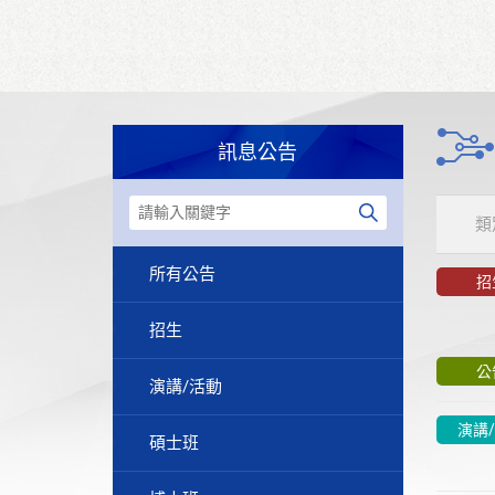
訊息公告
類
所有公告
招
招生
公
演講/活動
演講
碩士班